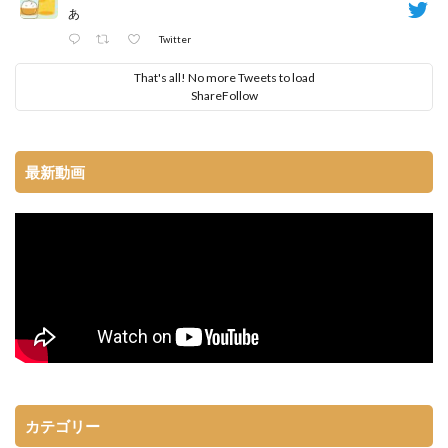
あ
Twitter
That's all! No more Tweets to load
Share
Follow
最新動画
カテゴリー