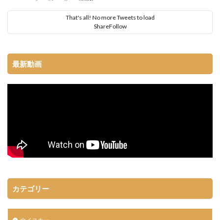
That's all! No more Tweets to load
Share
Follow
最新動画
カテゴリー